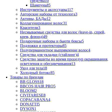
средства
10
Шампунь
85
Инструменты и аксессуары
117
Авторские наборы от технолога
3
Активы, БАДы
12
Коллагенирование волос
31
Красители
3
Несмываемые средства для волос (leave-in, спрей,
крем, флюид)
49
Подарочные наборы и бьюти боксы
5
Подложки и протекторы
85
Полуперманентное выпрямление волос
4
Средства для укладки (стайлинг)
4
Средство защиты во время процедур окрашивания,
осветления и обесцвечивания
13
Уход для тела
18
Холодный ботокс
85
Товары по брендам
BB GLOSS
18
BBCOS HAIR PRO
5
BLOOM
2
CIVITARESE
8
COPACABANA
4
DONATTI
5
DYSON
1