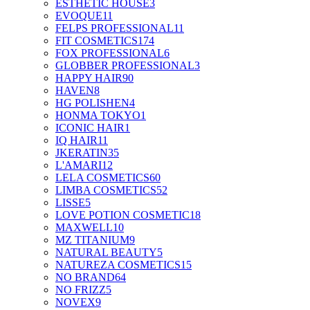
ESTHETIC HOUSE
3
EVOQUE
11
FELPS PROFESSIONAL
11
FIT COSMETICS
174
FOX PROFESSIONAL
6
GLOBBER PROFESSIONAL
3
HAPPY HAIR
90
HAVEN
8
HG POLISHEN
4
HONMA TOKYO
1
ICONIC HAIR
1
IQ HAIR
11
JKERATIN
35
L'AMARI
12
LELA COSMETICS
60
LIMBA COSMETICS
52
LISSE
5
LOVE POTION COSMETIC
18
MAXWELL
10
MZ TITANIUM
9
NATURAL BEAUTY
5
NATUREZA COSMETICS
15
NO BRAND
64
NO FRIZZ
5
NOVEX
9