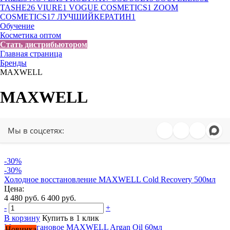
TASHE
26
VIURE
1
VOGUE COSMETICS
1
ZOOM
COSMETICS
17
ЛУЧШИЙКЕРАТИН
1
Обучение
Косметика оптом
Стать дистрибьютором
Главная страница
Бренды
MAXWELL
MAXWELL
Мы в соцсетях:
-30%
-30%
Холодное восстановление MAXWELL Cold Recovery 500мл
Цена:
4 480 руб.
6 400 руб.
-
+
В корзину
Купить в 1 клик
Масло аргановое MAXWELL Argan Oil 60мл
Новинка