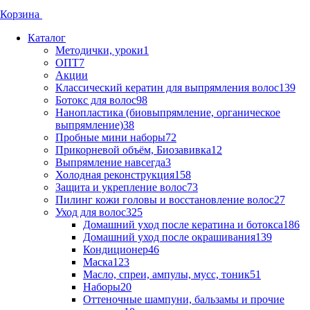
Корзина
Каталог
Методички, уроки
1
ОПТ
7
Акции
Классический кератин для выпрямления волос
139
Ботокс для волос
98
Нанопластика (биовыпрямление, органическое
выпрямление)
38
Пробные мини наборы
72
Прикорневой объём, Биозавивка
12
Выпрямление навсегда
3
Холодная реконструкция
158
Защита и укрепление волос
73
Пилинг кожи головы и восстановление волос
27
Уход для волос
325
Домашний уход после кератина и ботокса
186
Домашний уход после окрашивания
139
Кондиционер
46
Маска
123
Масло, спреи, ампулы, мусс, тоник
51
Наборы
20
Оттеночные шампуни, бальзамы и прочие