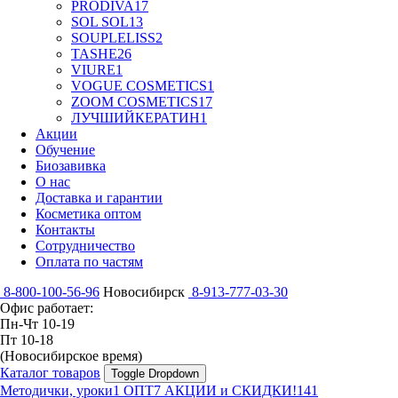
PRODIVA
17
SOL SOL
13
SOUPLELISS
2
TASHE
26
VIURE
1
VOGUE COSMETICS
1
ZOOM COSMETICS
17
ЛУЧШИЙКЕРАТИН
1
Акции
Обучение
Биозавивка
О нас
Доставка и гарантии
Косметика оптом
Контакты
Сотрудничество
Оплата по частям
8-800-100-56-96
Новосибирск
8-913-777-03-30
Офис работает:
Пн-Чт 10-19
Пт 10-18
(Новосибирское время)
Каталог товаров
Toggle Dropdown
Методички, уроки
1
ОПТ
7
АКЦИИ и СКИДКИ!
141