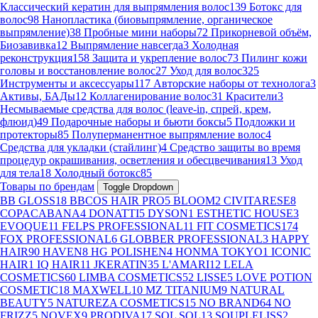
Классический кератин для выпрямления волос
139
Ботокс для
волос
98
Нанопластика (биовыпрямление, органическое
выпрямление)
38
Пробные мини наборы
72
Прикорневой объём,
Биозавивка
12
Выпрямление навсегда
3
Холодная
реконструкция
158
Защита и укрепление волос
73
Пилинг кожи
головы и восстановление волос
27
Уход для волос
325
Инструменты и аксессуары
117
Авторские наборы от технолога
3
Активы, БАДы
12
Коллагенирование волос
31
Красители
3
Несмываемые средства для волос (leave-in, спрей, крем,
флюид)
49
Подарочные наборы и бьюти боксы
5
Подложки и
протекторы
85
Полуперманентное выпрямление волос
4
Средства для укладки (стайлинг)
4
Средство защиты во время
процедур окрашивания, осветления и обесцвечивания
13
Уход
для тела
18
Холодный ботокс
85
Товары по брендам
Toggle Dropdown
BB GLOSS
18
BBCOS HAIR PRO
5
BLOOM
2
CIVITARESE
8
COPACABANA
4
DONATTI
5
DYSON
1
ESTHETIC HOUSE
3
EVOQUE
11
FELPS PROFESSIONAL
11
FIT COSMETICS
174
FOX PROFESSIONAL
6
GLOBBER PROFESSIONAL
3
HAPPY
HAIR
90
HAVEN
8
HG POLISHEN
4
HONMA TOKYO
1
ICONIC
HAIR
1
IQ HAIR
11
JKERATIN
35
L'AMARI
12
LELA
COSMETICS
60
LIMBA COSMETICS
52
LISSE
5
LOVE POTION
COSMETIC
18
MAXWELL
10
MZ TITANIUM
9
NATURAL
BEAUTY
5
NATUREZA COSMETICS
15
NO BRAND
64
NO
FRIZZ
5
NOVEX
9
PRODIVA
17
SOL SOL
13
SOUPLELISS
2