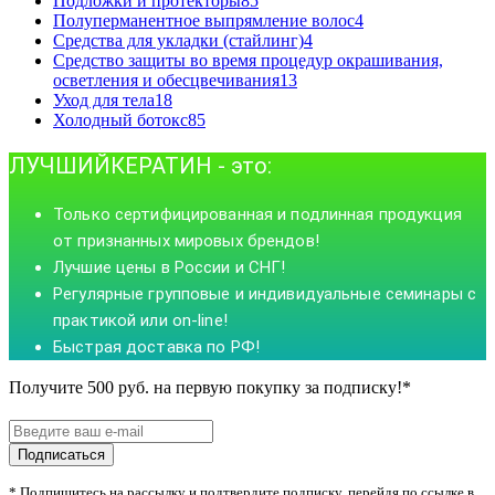
Подложки и протекторы
85
Полуперманентное выпрямление волос
4
Средства для укладки (стайлинг)
4
Средство защиты во время процедур окрашивания,
осветления и обесцвечивания
13
Уход для тела
18
Холодный ботокс
85
ЛУЧШИЙКЕРАТИН - это:
Только сер­ти­фи­ци­ро­ван­ная и под­лин­ная про­дук­ция
от приз­нанных миро­вых брен­дов!
Лучшие цены в России и СНГ!
Регулярные груп­повые и инди­ви­дуа­льные семи­нары с
прак­тикой или on-line!
Быстрая доставка по РФ!
Получите 500 руб. на первую покупку за подписку!
*
Подписаться
*
Подпишитесь на рассылку и подтвердите подписку, перейдя по ссылке в