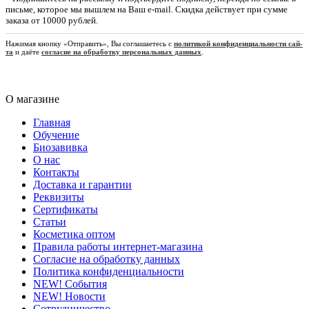
письме, которое мы вышлем на Ваш e-mail. Скидка действует при сумме
заказа от 10000 рублей.
На­жи­мая кноп­ку «Отправить», Вы сог­ла­­шае­­те­сь c
по­­ли­­ти­­кой кон­­фи­­ден­­циа­ль­но­­сти са­й­
та
и даёте
согласие на обработку персональных данных
.
О магазине
Главная
Обучение
Биозавивка
О нас
Контакты
Доставка и гарантии
Реквизиты
Сертификаты
Статьи
Косметика оптом
Правила работы интернет-магазина
Согласие на обработку данных
Политика конфиденциальности
NEW! События
NEW! Новости
Сотрудничество