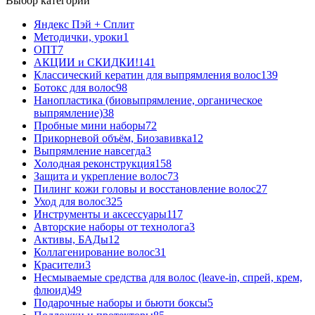
Выбор категории
Яндекс Пэй + Сплит
Методички, уроки
1
ОПТ
7
АКЦИИ и СКИДКИ!
141
Классический кератин для выпрямления волос
139
Ботокс для волос
98
Нанопластика (биовыпрямление, органическое
выпрямление)
38
Пробные мини наборы
72
Прикорневой объём, Биозавивка
12
Выпрямление навсегда
3
Холодная реконструкция
158
Защита и укрепление волос
73
Пилинг кожи головы и восстановление волос
27
Уход для волос
325
Инструменты и аксессуары
117
Авторские наборы от технолога
3
Активы, БАДы
12
Коллагенирование волос
31
Красители
3
Несмываемые средства для волос (leave-in, спрей, крем,
флюид)
49
Подарочные наборы и бьюти боксы
5