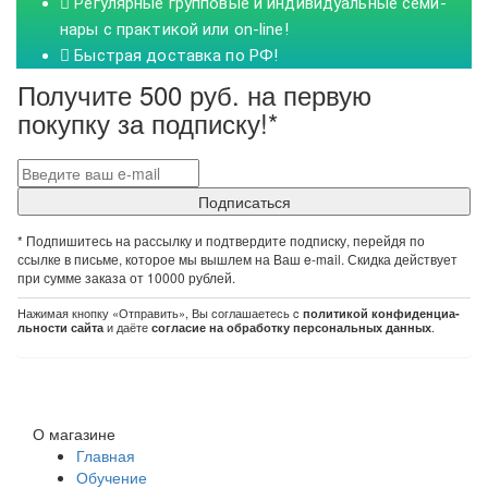
Регулярные груп­повые и инди­ви­дуа­льные семи­
нары с прак­тикой или on-line!
Быстрая доставка по РФ!
Получите 500 руб. на первую
покупку за подписку!
*
Подписаться
*
Подпишитесь на рассылку и подтвердите подписку, перейдя по
ссылке в письме, которое мы вышлем на Ваш e-mail. Скидка действует
при сумме заказа от 10000 рублей.
На­жи­мая кноп­ку «Отправить», Вы сог­ла­­шае­­те­сь c
по­­ли­­ти­­кой кон­­фи­­ден­­циа­
и даёте
.
ль­но­­сти са­й­та
согласие на обработку персональных данных
О магазине
Главная
Обучение