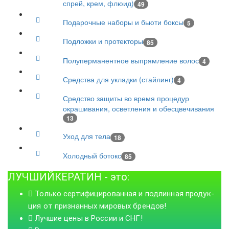
спрей, крем, флюид)
49
Подарочные наборы и бьюти боксы
5
Подложки и протекторы
85
Полуперманентное выпрямление волос
4
Средства для укладки (стайлинг)
4
Средство защиты во время процедур
окрашивания, осветления и обесцвечивания
13
Уход для тела
18
Холодный ботокс
85
ЛУЧШИЙКЕРАТИН - это:
Только сер­ти­фи­ци­ро­ван­ная и под­лин­ная про­дук­
ция от приз­нанных миро­вых брен­дов!
Лучшие цены в России и СНГ!