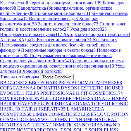
Классический кератин для выпрямления волос
139
Ботокс для
волос
98
Нанопластика (биовыпрямление, органическое
выпрямление)
38
Пробные мини наборы
72
Прикорневой объём,
Биозавивка
12
Выпрямление навсегда
3
Холодная
реконструкция
158
Защита и укрепление волос
73
Пилинг кожи
головы и восстановление волос
27
Уход для волос
325
Инструменты и аксессуары
117
Авторские наборы от технолога
3
Активы, БАДы
12
Коллагенирование волос
31
Красители
3
Несмываемые средства для волос (leave-in, спрей, крем,
флюид)
49
Подарочные наборы и бьюти боксы
5
Подложки и
протекторы
85
Полуперманентное выпрямление волос
4
Средства для укладки (стайлинг)
4
Средство защиты во время
процедур окрашивания, осветления и обесцвечивания
13
Уход
для тела
18
Холодный ботокс
85
Товары по брендам
Toggle Dropdown
BB GLOSS
18
BBCOS HAIR PRO
5
BLOOM
2
CIVITARESE
8
COPACABANA
4
DONATTI
5
DYSON
1
ESTHETIC HOUSE
3
EVOQUE
11
FELPS PROFESSIONAL
11
FIT COSMETICS
174
FOX PROFESSIONAL
6
GLOBBER PROFESSIONAL
3
HAPPY
HAIR
90
HAVEN
8
HG POLISHEN
4
HONMA TOKYO
1
ICONIC
HAIR
1
IQ HAIR
11
JKERATIN
35
L'AMARI
12
LELA
COSMETICS
60
LIMBA COSMETICS
52
LISSE
5
LOVE POTION
COSMETIC
18
MAXWELL
10
MZ TITANIUM
9
NATURAL
BEAUTY
5
NATUREZA COSMETICS
15
NO BRAND
64
NO
FRIZZ
5
NOVEX
9
PRODIVA
17
SOL SOL
13
SOUPLELISS
2