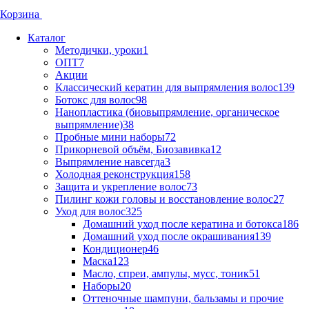
Корзина
Каталог
Методички, уроки
1
ОПТ
7
Акции
Классический кератин для выпрямления волос
139
Ботокс для волос
98
Нанопластика (биовыпрямление, органическое
выпрямление)
38
Пробные мини наборы
72
Прикорневой объём, Биозавивка
12
Выпрямление навсегда
3
Холодная реконструкция
158
Защита и укрепление волос
73
Пилинг кожи головы и восстановление волос
27
Уход для волос
325
Домашний уход после кератина и ботокса
186
Домашний уход после окрашивания
139
Кондиционер
46
Маска
123
Масло, спреи, ампулы, мусс, тоник
51
Наборы
20
Оттеночные шампуни, бальзамы и прочие