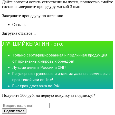
Дайте волосам остыть естественным путем, полностью смойте
состав и завершите процедуру маской 3 шаг.
Завершите процедуру по желанию.
Отзывы
Загрузка отзывов...
ЛУЧШИЙКЕРАТИН - это:
Только сер­ти­фи­ци­ро­ван­ная и под­лин­ная про­дук­ция
от приз­нанных миро­вых брен­дов!
Лучшие цены в России и СНГ!
Регулярные груп­повые и инди­ви­дуа­льные семи­нары с
прак­тикой или on-line!
Быстрая доставка по РФ!
Получите 500 руб. на первую покупку за подписку!
*
Подписаться