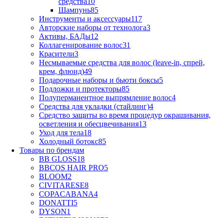
средства
10
Шампунь
85
Инструменты и аксессуары
117
Авторские наборы от технолога
3
Активы, БАДы
12
Коллагенирование волос
31
Красители
3
Несмываемые средства для волос (leave-in, спрей,
крем, флюид)
49
Подарочные наборы и бьюти боксы
5
Подложки и протекторы
85
Полуперманентное выпрямление волос
4
Средства для укладки (стайлинг)
4
Средство защиты во время процедур окрашивания,
осветления и обесцвечивания
13
Уход для тела
18
Холодный ботокс
85
Товары по брендам
BB GLOSS
18
BBCOS HAIR PRO
5
BLOOM
2
CIVITARESE
8
COPACABANA
4
DONATTI
5
DYSON
1