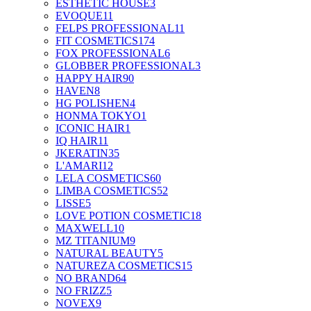
ESTHETIC HOUSE
3
EVOQUE
11
FELPS PROFESSIONAL
11
FIT COSMETICS
174
FOX PROFESSIONAL
6
GLOBBER PROFESSIONAL
3
HAPPY HAIR
90
HAVEN
8
HG POLISHEN
4
HONMA TOKYO
1
ICONIC HAIR
1
IQ HAIR
11
JKERATIN
35
L'AMARI
12
LELA COSMETICS
60
LIMBA COSMETICS
52
LISSE
5
LOVE POTION COSMETIC
18
MAXWELL
10
MZ TITANIUM
9
NATURAL BEAUTY
5
NATUREZA COSMETICS
15
NO BRAND
64
NO FRIZZ
5
NOVEX
9