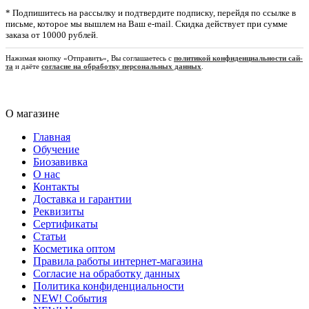
*
Подпишитесь на рассылку и подтвердите подписку, перейдя по ссылке в
письме, которое мы вышлем на Ваш e-mail. Скидка действует при сумме
заказа от 10000 рублей.
На­жи­мая кноп­ку «Отправить», Вы сог­ла­­шае­­те­сь c
по­­ли­­ти­­кой кон­­фи­­ден­­циа­ль­но­­сти са­й­
та
и даёте
согласие на обработку персональных данных
.
О магазине
Главная
Обучение
Биозавивка
О нас
Контакты
Доставка и гарантии
Реквизиты
Сертификаты
Статьи
Косметика оптом
Правила работы интернет-магазина
Согласие на обработку данных
Политика конфиденциальности
NEW! События